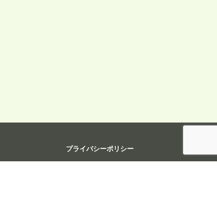
プライバシーポリシー