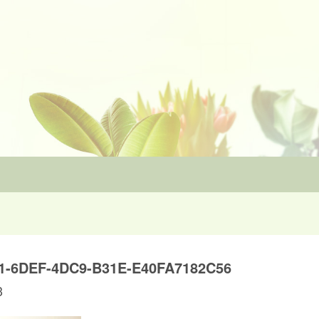
1-6DEF-4DC9-B31E-E40FA7182C56
3