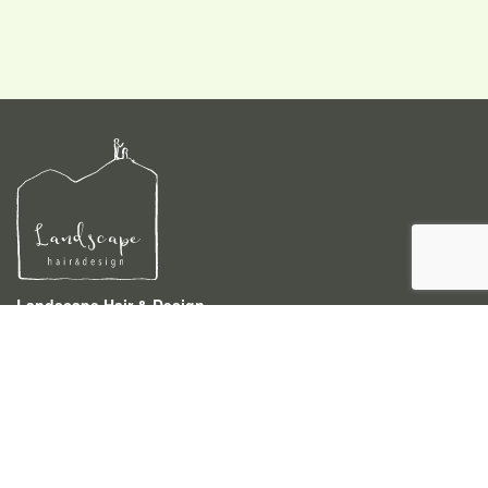
Landscape Hair & Design
〒940-0046 新潟県長岡市四郎丸3-4-4
TEL 0258-86-5233
営業時間 9:00〜18:00 (時間外でもご相談下さい)
予約受付時間 9:00〜18:00
定休日 月曜
駐車場 お店の1件挟んだ右隣にございます。
ご利用ください。