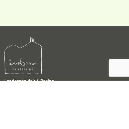
Landscape Hair & Design
〒940-0046 新潟県長岡市四郎丸3-4-4
TEL 0258-86-5233
営業時間 9:00〜18:00 (時間外でもご相談下さい)
予約受付時間 9:00〜18:00
定休日 月曜
駐車場 お店の1件挟んだ右隣にございます。
ご利用ください。