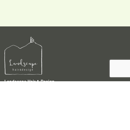
Landscape Hair & Design
〒940-0046 新潟県長岡市四郎丸3-4-4
TEL 0258-86-5233
営業時間 9:00〜18:00 (時間外でもご相談下さい)
予約受付時間 9:00〜18:00
定休日 月曜
駐車場 お店の1件挟んだ右隣にございます。
ご利用ください。