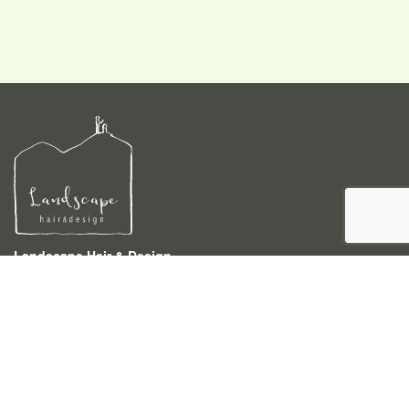
Landscape Hair & Design
〒940-0046 新潟県長岡市四郎丸3-4-4
TEL 0258-86-5233
営業時間 9:00〜18:00 (時間外でもご相談下さい)
予約受付時間 9:00〜18:00
定休日 月曜
駐車場 お店の1件挟んだ右隣にございます。
ご利用ください。