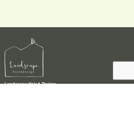
Landscape Hair & Design
〒940-0046 新潟県長岡市四郎丸3-4-4
TEL 0258-86-5233
営業時間 9:00〜18:00 (時間外でもご相談下さい)
予約受付時間 9:00〜18:00
定休日 月曜
駐車場 お店の1件挟んだ右隣にございます。
ご利用ください。