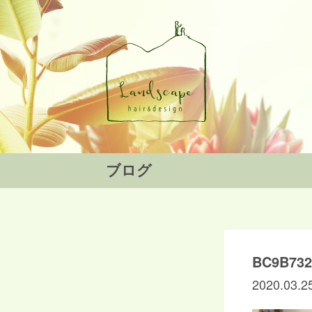
ブログ
BC9B732
2020.03.2