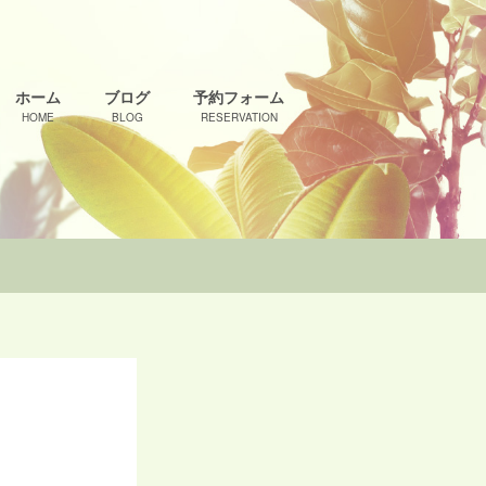
ホーム
ブログ
予約フォーム
HOME
BLOG
RESERVATION