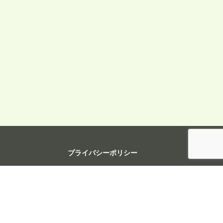
プライバシーポリシー