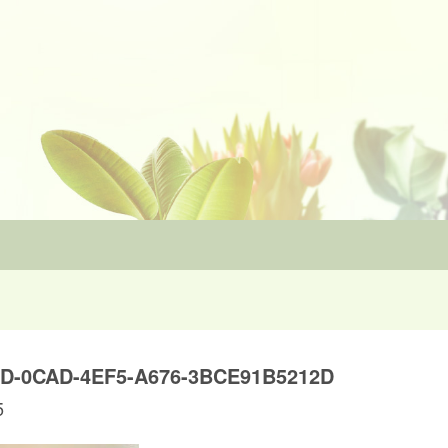
D-0CAD-4EF5-A676-3BCE91B5212D
5