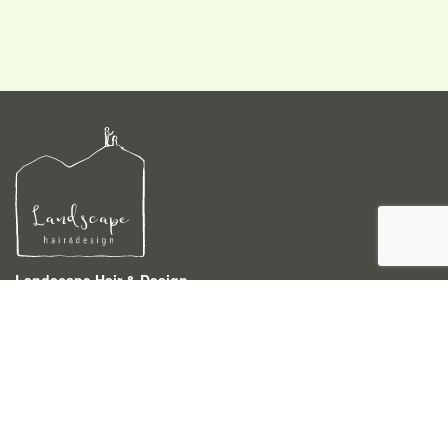
Landscape Hair & Design
〒940-0046 新潟県長岡市四郎丸3-4-4
TEL 0258-86-5233
営業時間 9:00〜18:00 (時間外でもご相談下さい)
予約受付時間 9:00〜18:00
定休日 月曜
駐車場 お店の1件挟んだ右隣にございます。
ご利用ください。