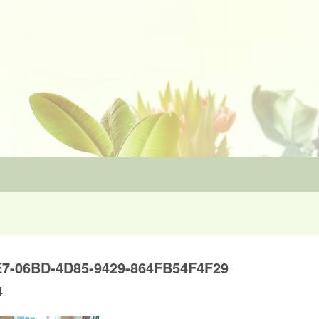
7-06BD-4D85-9429-864FB54F4F29
4