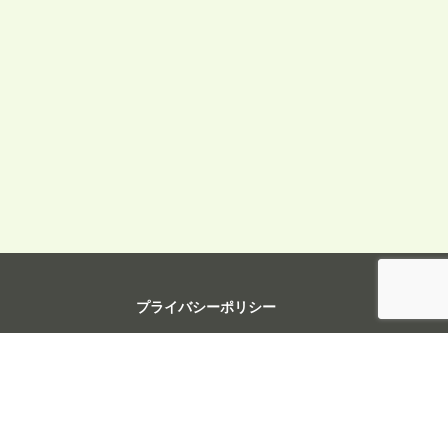
プライバシーポリシー